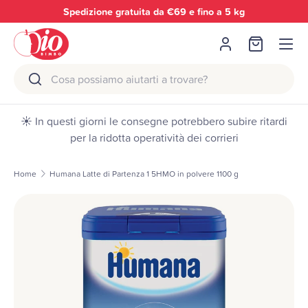
pedizione gratuita da €69 e fino a 5 kg
Reso
Passa ai contenuti
Menu
Accedi
Borsa
Cerca
Cerca
☀️ In questi giorni le consegne potrebbero subire ritardi
per la ridotta operatività dei corrieri
Home
Humana Latte di Partenza 1 5HMO in polvere 1100 g